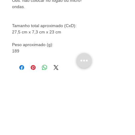
Obs: não colocar no fogão ou micro-
ondas.
Tamanho total aproximado (CxD):
27,5 cm x 7,3 cm x 23 cm
Peso aproximado (g):
189
HORÁRIOS
Segunda à Sexta 06:00 - 22:30
Sábados e feriados 08:00 - 14:00
Domingos 09:00 - 13:00
Rua Simão Álvares, 465
Pinheiros
Estacionamento conveniado