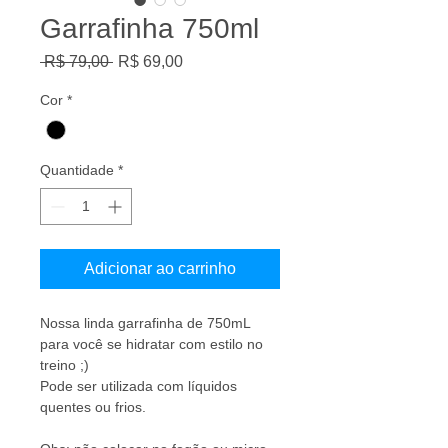
Garrafinha 750ml
Preço
Preço
 R$ 79,00 
R$ 69,00
normal
promocional
Cor
*
Quantidade
*
Adicionar ao carrinho
Nossa linda garrafinha de 750mL 
para você se hidratar com estilo no 
treino ;)
Pode ser utilizada com líquidos 
quentes ou frios.